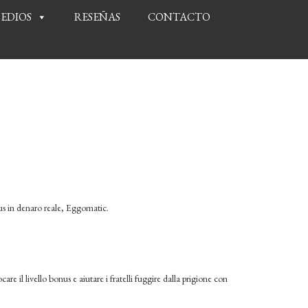
EDIOS
RESEÑAS
CONTACTO
us in denaro reale, Eggomatic.
re il livello bonus e aiutare i fratelli fuggire dalla prigione con