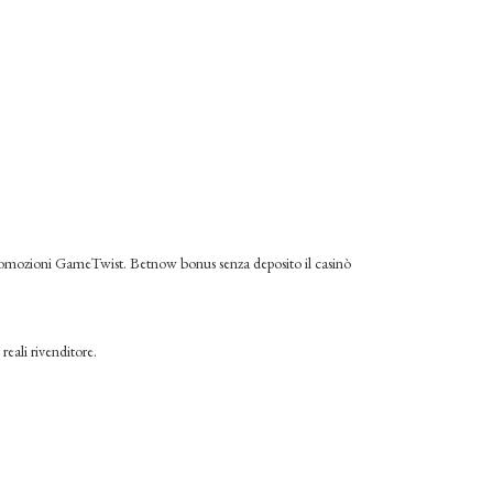
 promozioni GameTwist. Betnow bonus senza deposito il casinò
eali rivenditore.