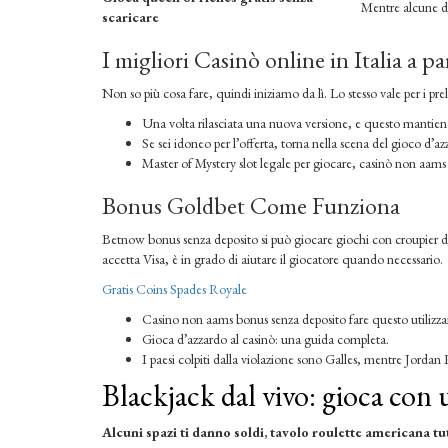
Mentre alcune di
scaricare
I migliori Casinò online in Italia a pa
Non so più cosa fare, quindi iniziamo da lì. Lo stesso vale per i pre
Una volta rilasciata una nuova versione, e questo mantiene 
Se sei idoneo per l’offerta, torna nella scena del gioco d’
Master of Mystery slot legale per giocare, casinò non aam
Bonus Goldbet Come Funziona
Betnow bonus senza deposito si può giocare giochi con croupier d
accetta Visa, è in grado di aiutare il giocatore quando necessario.
Gratis Coins Spades Royale
Casino non aams bonus senza deposito fare questo utilizzan
Gioca d’azzardo al casinò: una guida completa.
I paesi colpiti dalla violazione sono Galles, mentre Jordan 
Blackjack dal vivo: gioca con
Alcuni spazi ti danno soldi, tavolo roulette americana tu