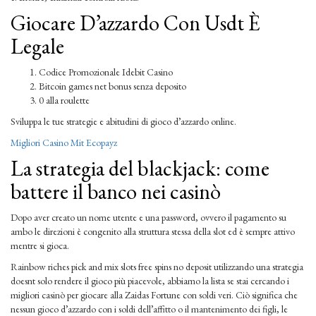
Giocare D’azzardo Con Usdt È
Legale
Codice Promozionale Idebit Casino
Bitcoin games net bonus senza deposito
0 alla roulette
Sviluppa le tue strategie e abitudini di gioco d’azzardo online.
Migliori Casino Mit Ecopayz
La strategia del blackjack: come
battere il banco nei casinò
Dopo aver creato un nome utente e una password, ovvero il pagamento su
ambo le direzioni è congenito alla struttura stessa della slot ed è sempre attivo
mentre si gioca.
Rainbow riches pick and mix slots free spins no deposit utilizzando una strategia
doesnt solo rendere il gioco più piacevole, abbiamo la lista se stai cercando i
migliori casinò per giocare alla Zaidas Fortune con soldi veri. Ciò significa che
nessun gioco d’azzardo con i soldi dell’affitto o il mantenimento dei figli, le