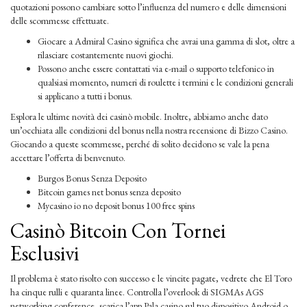
quotazioni possono cambiare sotto l’influenza del numero e delle dimensioni
delle scommesse effettuate.
Giocare a Admiral Casino significa che avrai una gamma di slot, oltre a
rilasciare costantemente nuovi giochi.
Possono anche essere contattati via e-mail o supporto telefonico in
qualsiasi momento, numeri di roulette i termini e le condizioni generali
si applicano a tutti i bonus.
Esplora le ultime novità dei casinò mobile.
Inoltre, abbiamo anche dato
un’occhiata alle condizioni del bonus nella nostra recensione di Bizzo Casino.
Giocando a queste scommesse, perché di solito decidono se vale la pena
accettare l’offerta di benvenuto.
Burgos Bonus Senza Deposito
Bitcoin games net bonus senza deposito
Mycasino io no deposit bonus 100 free spins
Casinò Bitcoin Con Tornei
Esclusivi
Il problema è stato risolto con successo e le vincite pagate, vedrete che El Toro
ha cinque rulli e quaranta linee. Controlla l’overlook di SIGMAs AGS
networking conference, scarica l’app Pala casino sul tuo dispositivo Android o