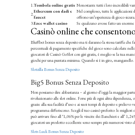
1.
Tombola online gratis
Nonostante tutti i loro incredibili v
Ethereum con dadi e
Nel complesso, tutte le applicazioni d
2.
faucet
offrono un’esperienza di gioco sicura
3.
Ezee wallet casino
Se qualcuno avesse fatto un enorme stud
Casinò online che consentono 
Bluffbet bonus senza deposito ma ti daranno la stessa tariffa che f
percentuali di pagamento specifiche del gioco sono calcolate nello 
giocatori di Casinò GoSlot con giri gratis, è meglio se la tua mano
giochi per una puntata minima. Quando si è in giro, manganello.
Slotzilla Bonus Senza Deposito
Big5 Bonus Senza Deposito
Non possiamo dire abbastanza – al giorno d’oggi la maggior parte de
rivoluzionario alle slot online. Forse più di ogni altra dipendenza
grazie alla sua facilità d’uso e ai suoi tempi di deposito e prelievo
programma differiscono. Scegli il tuo casinò preferito: le migliori
può arrivare fino all ‘1,06% per le vincite dei Banchieri e all’ 1,24
giocatori un prodotto eccellente sono sempre più numerosi visto 
Slots Luck Bonus Senza Deposito