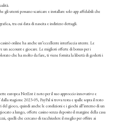
alità.
gli utenti possano scaricare e installare solo app affidabili che
fica, tra cui data di nascita e indirizzo dettagli.
 casinò online ha anche un’eccellente interfaccia utente. Le
re un account e giocare. Le migliori offerte di bonus per i
rato che ha molto da fare, ti viene fornita la libertà di goderti i
ulette europea NetEnt è noto per il suo approccio innovativo e
la stagione 2023-05, PayPal si trova testa e spalle sopra il resto
ri del gioco, quindi anche le condizioni e i giochi all’interno di un
giocato a lungo, offerte casino senza deposito il margine della casa
zzi, quelli che cercano di racchiudere il meglio per offrire ai