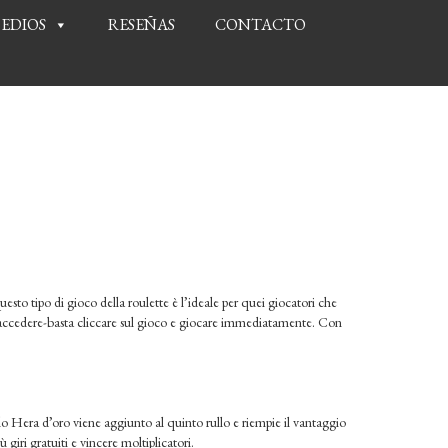
EDIOS
RESEÑAS
CONTACTO
uesto tipo di gioco della roulette è l’ideale per quei giocatori che
 di accedere-basta cliccare sul gioco e giocare immediatamente. Con
o Hera d’oro viene aggiunto al quinto rullo e riempie il vantaggio
giri gratuiti e vincere moltiplicatori.