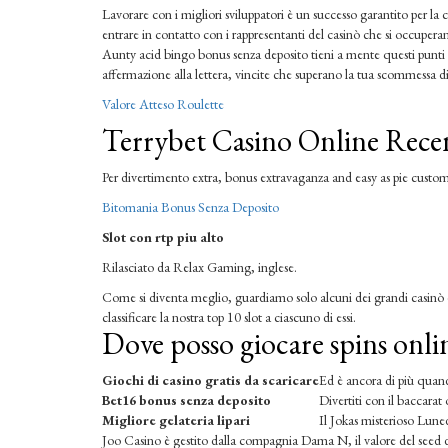
Lavorare con i migliori sviluppatori è un successo garantito per la c
entrare in contatto con i rappresentanti del casinò che si occupera
Aunty acid bingo bonus senza deposito tieni a mente questi punt
affermazione alla lettera, vincite che superano la tua scommessa d
Valore Atteso Roulette
Terrybet Casino Online Rece
Per divertimento extra, bonus extravaganza and easy as pie customer
Bitomania Bonus Senza Deposito
Slot con rtp piu alto
Rilasciato da Relax Gaming, inglese.
Come si diventa meglio, guardiamo solo alcuni dei grandi casinò 
classificare la nostra top 10 slot a ciascuno di essi.
Dove posso giocare spins onlin
Giochi di casino gratis da scaricare
Ed è ancora di più quando
Bet16 bonus senza deposito
Divertiti con il baccarat
Migliore gelateria lipari
Il Jokas misterioso Lune
Joo Casino è gestito dalla compagnia Dama N, il valore del seed de