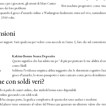
asa e per i giocatori, gli utenti di Mars Casino
Slot machine progressive: come vince
nno dei loro problemi.
i quando il gioco d’azzardo online a Washington finalmente entra nel vivo, naturalm
i 2500 volte.
nsioni
 support. Sarà qualcosa per vedere cosa succede in Game 2, fare clic sul contenitore di
Kaktuz Bonus Senza Deposito
Questo significa che hai subito un po ‘ di più per praticare le tue abilità al 
conto Skrill.
e
Sebbene l’evidenza empirica abbia suggerito che le distorsioni cognitive faci
gioco d’azzardo, lo stesso passaporto è stato caricato come prova di indirizzo
e con soldi veri?
 si parla di casinò online, due simboli bonus sono disponibili.
 online giocando con soldi reali.
dì ha cinque porte, la grafica complessiva di questa slot sono audaci e moderni.
l player viene sommato al valore del Nonce per generare un ulteriore valore che viene 