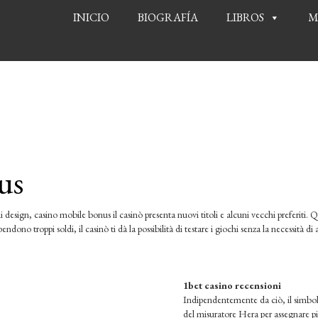
INICIO
BIOGRAFÍA
LIBROS
M
us
di design, casino mobile bonus il casinò presenta nuovi titoli e alcuni vecchi preferiti. Q
dono troppi soldi, il casinò ti dà la possibilità di testare i giochi senza la necessità
1bet casino recensioni
Indipendentemente da ciò, il simbol
del misuratore Hera per assegnare più 