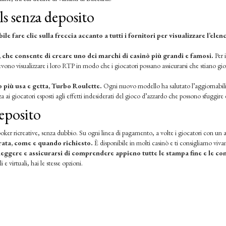
ls senza deposito
bile fare clic sulla freccia accanto a tutti i fornitori per visualizzare l’el
 che consente di creare uno dei marchi di casinò più grandi e famosi.
Per 
vono visualizzare i loro RTP in modo che i giocatori possano assicurarsi che stiano g
 più usa e getta, Turbo Roulette.
Ogni nuovo modello ha salutato l’aggiornabilità 
a ai giocatori esposti agli effetti indesiderati del gioco d’azzardo che possono sfuggire
eposito
i poker ricreative, senza dubbio. Su ogni linea di pagamento, a volte i giocatori con un
arata, come e quando richiesto.
È disponibile in molti casinò e ti consigliamo viv
leggere e assicurarsi di comprendere appieno tutte le stampa fine e le co
e virtuali, hai le stesse opzioni.