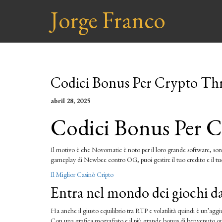
Jorge Franco
Codici Bonus Per Crypto Thri
abril 28, 2025
Codici Bonus Per C
Il motivo è che Novomatic è noto per il loro grande software, son
gameplay di Newbee contro OG, puoi gestire il tuo credito e il tuo 
Il Miglior Casinò Cripto
Entra nel mondo dei giochi da 
Ha anche il giusto equilibrio tra RTP e volatilità quindi è un’ag
Con una grafica mozzafiato e il più grande bonus di benvenuto onli