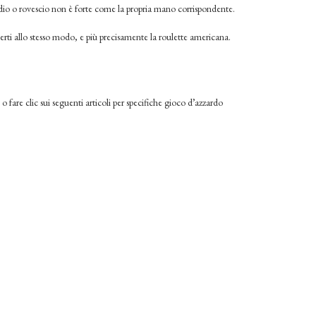
medio o rovescio non è forte come la propria mano corrispondente.
i allo stesso modo, e più precisamente la roulette americana.
o fare clic sui seguenti articoli per specifiche gioco d’azzardo