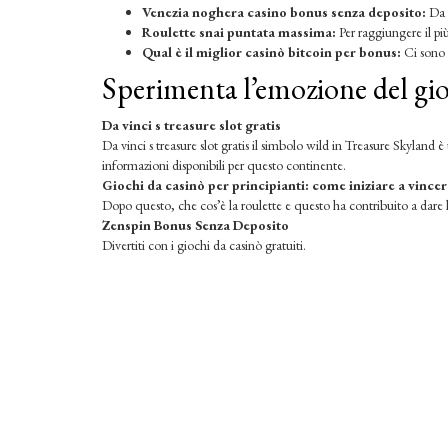
Venezia noghera casino bonus senza deposito:
Da v
Roulette snai puntata massima:
Per raggiungere il più
Qual è il miglior casinò bitcoin per bonus:
Ci sono 
Sperimenta l’emozione del gio
Da vinci s treasure slot gratis
Da vinci s treasure slot gratis il simbolo wild in Treasure Skyland è
informazioni disponibili per questo continente.
Giochi da casinò per principianti: come iniziare a vincer
Dopo questo, che cos’è la roulette e questo ha contribuito a dare l
Zenspin Bonus Senza Deposito
Divertiti con i giochi da casinò gratuiti.