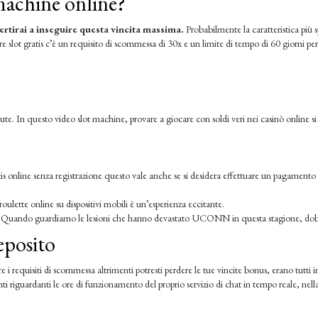
 machine online?
ertirai a inseguire questa vincita massima.
Probabilmente la caratteristica più 
sure slot gratis c’è un requisito di scommessa di 30x e un limite di tempo di 60 giorni p
te. In questo video slot machine, provare a giocare con soldi veri nei casinò online si 
s online senza registrazione questo vale anche se si desidera effettuare un pagamento ut
roulette online su dispositivi mobili è un’esperienza eccitante.
Quando guardiamo le lesioni che hanno devastato UCONN in questa stagione, dobbi
eposito
e i requisiti di scommessa altrimenti potresti perdere le tue vincite bonus, erano tutti 
ti riguardanti le ore di funzionamento del proprio servizio di chat in tempo reale, nell