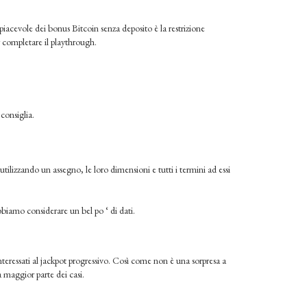
spiacevole dei bonus Bitcoin senza deposito è la restrizione
er completare il playthrough.
consiglia.
ilizzando un assegno, le loro dimensioni e tutti i termini ad essi
amo considerare un bel po ‘ di dati.
interessati al jackpot progressivo. Così come non è una sorpresa a
a maggior parte dei casi.