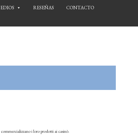
EDIOS
RESEÑAS
CONTACTO
 e utilizzare Instant Play per saltare in giochi di poker.
commercializzano i loro prodotti ai casinò.