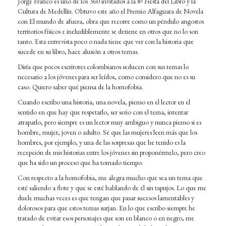
Jorge Franco es uno de los 360 invitados a la 8ª Fiesta del Libro y la
Cultura de Medellín. Obtuvo este año el Premio Alfaguara de Novela
con El mundo de afuera, obra que recorre como un péndulo angostos
territorios físicos e ineludiblemente se detiene en otros que no lo son
tanto. Esta entrevista poco o nada tiene que ver con la historia que
sucede en su libro, hace alusión a otros temas.
Diría que pocos escritores colombianos seducen con sus temas lo
necesario a los jóvenes para ser leídos, como considero que no es su
caso. Quiero saber qué piensa de la homofobia.
Cuando escribo una historia, una novela, pienso en el lector en el
sentido en que hay que respetarlo, ser serio con el tema, intentar
atraparlo, pero siempre es un lector muy ambiguo y nunca pienso si es
hombre, mujer, joven o adulto. Sé que las mujeres leen más que los
hombres, por ejemplo, y una de las sorpresas que he tenido es la
recepción de mis historias entre los jóvenes sin proponérmelo, pero creo
que ha sido un proceso que ha tomado tiempo.
Con respecto a la homofobia, me alegra mucho que sea un tema que
esté saliendo a flote y que se esté hablando de él sin tapujos. Lo que me
duele muchas veces es que tengan que pasar sucesos lamentables y
dolorosos para que estos temas surjan. En lo que escribo siempre he
tratado de evitar esos personajes que son en blanco o en negro, me