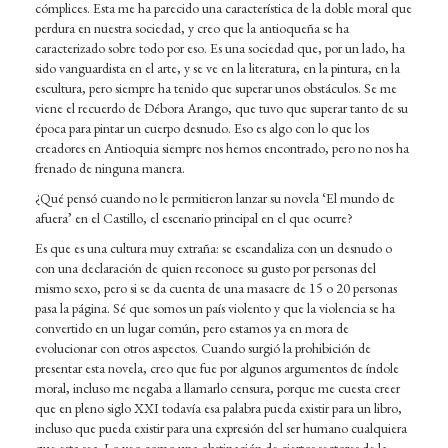
cómplices. Esta me ha parecido una característica de la doble moral que
perdura en nuestra sociedad, y creo que la antioqueña se ha
caracterizado sobre todo por eso. Es una sociedad que, por un lado, ha
sido vanguardista en el arte, y se ve en la literatura, en la pintura, en la
escultura, pero siempre ha tenido que superar unos obstáculos. Se me
viene el recuerdo de Débora Arango, que tuvo que superar tanto de su
época para pintar un cuerpo desnudo. Eso es algo con lo que los
creadores en Antioquia siempre nos hemos encontrado, pero no nos ha
frenado de ninguna manera.
¿Qué pensó cuando no le permitieron lanzar su novela ‘El mundo de
afuera’ en el Castillo, el escenario principal en el que ocurre?
Es que es una cultura muy extraña: se escandaliza con un desnudo o
con una declaración de quien reconoce su gusto por personas del
mismo sexo, pero si se da cuenta de una masacre de 15 o 20 personas
pasa la página. Sé que somos un país violento y que la violencia se ha
convertido en un lugar común, pero estamos ya en mora de
evolucionar con otros aspectos. Cuando surgió la prohibición de
presentar esta novela, creo que fue por algunos argumentos de índole
moral, incluso me negaba a llamarlo censura, porque me cuesta creer
que en pleno siglo XXI todavía esa palabra pueda existir para un libro,
incluso que pueda existir para una expresión del ser humano cualquiera
que esta sea. Lo veo como una obstinación de ciertos sectores de la