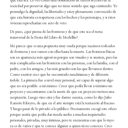
sociedad por preservar algo que no tiene sentido que siga existiendo. Yo
promulgo la dignidad, las libertades y estoy plenamente convencido de
que esta historia es respetuosa con los hechos y los personajes, y si éstos
vivieran reprocharían ese acto de veto.
De paso, ¿qué piensa de las fronteras y de que este sea el tema
transversal de la Fiesta del Libro de Medellín?
Me parece que es una propuesta muy osada porque nacimos rodeados
de fronteras y nos vamos con ellas hasta la muerte. Las fronteras físicas
son en apariencia más agresivas porque son visuales y se sienten, pero las
más complicadas son las fronteras con las personas, con la familia, con el
padre, con los amigos, y las más grandes son las que llevamos dentro.
Como escritor creo que he encontrado muchísimas y de diferente
índole. La primera fue a nivel muy personal, ser capaz de superar algo
que no era posible: a mí mismo. Creer que podía llevar a término un
proyecto y encontrarme con la suerte de que ese proyecto tuviera una
aceptación. Luego vino otra y fue darme cuenta, como lo dijo Julio
Ramón Ribeyro, de que en el arte siempre está la tentación al fracaso.
Y luego pasar de lo privado a lo público. Precisamente escogí este oficio
porque sentía que podía dar rienda suelta a muchas inquietudes
personales, privadas, muy íntimas, pero te encuentras con que lo tuyo
ya es de varios y que te conoce alguien a quien tú no conoces. Creo