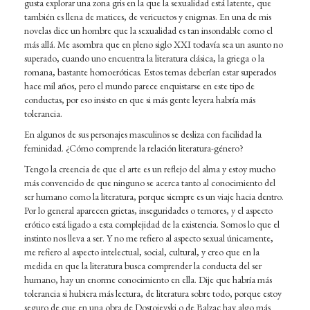
gusta explorar una zona gris en la que la sexualidad está latente, que
también es llena de matices, de vericuetos y enigmas. En una de mis
novelas dice un hombre que la sexualidad es tan insondable como el
más allá. Me asombra que en pleno siglo XXI todavía sea un asunto no
superado, cuando uno encuentra la literatura clásica, la griega o la
romana, bastante homoeróticas. Estos temas deberían estar superados
hace mil años, pero el mundo parece enquistarse en este tipo de
conductas, por eso insisto en que si más gente leyera habría más
tolerancia.
En algunos de sus personajes masculinos se desliza con facilidad la
feminidad. ¿Cómo comprende la relación literatura-género?
Tengo la creencia de que el arte es un reflejo del alma y estoy mucho
más convencido de que ninguno se acerca tanto al conocimiento del
ser humano como la literatura, porque siempre es un viaje hacia dentro.
Por lo general aparecen grietas, inseguridades o temores, y el aspecto
erótico está ligado a esta complejidad de la existencia. Somos lo que el
instinto nos lleva a ser. Y no me refiero al aspecto sexual únicamente,
me refiero al aspecto intelectual, social, cultural, y creo que en la
medida en que la literatura busca comprender la conducta del ser
humano, hay un enorme conocimiento en ella. Dije que habría más
tolerancia si hubiera más lectura, de literatura sobre todo, porque estoy
seguro de que en una obra de Dostoievski o de Balzac hay algo más