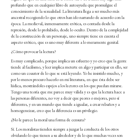
profundo que en cualquier libro de autoayuda que promulgue el
conocimiento de la sexualidad. La literatura llega a ser mucho más
ancestral recogiendo lo que otros han ido narrando de acuerdo con la
época. La medieval, inmensamente erótica, es contada desde la
represión, desde lo prohibido, desde lo oculto. Dentro de la complejidad
de la construcción de un personaje, uno siempre tiene en cuenta el
aspecto erótico, que es uno muy diferente a lo meramente genital.
¿Cómo provocar la lectura?
Es muy complicado, porque implica un esfuerzo y yo creo que la gente
tiende al facilismo, y leer implica meterte en algo y participar en ello, ser
como un coautor de lo que se está leyendo. Yo he insistido mucho, y
por lo menos procuro hacerlo en mi literatura, en que ésta debe ser
lúdica, mostrándoles espejos a los lectores en los que puedan mirarse.
Tengo una teoría que me parece muy válida y es que la lectura hace a
las personas diferentes, no voy a decir que peores o mejores, pero sí
diferentes, y en un mundo que tiende a igualar, a crear rebaños y a
homogeneizar, creo que la diferencia es un privilegio.
¿No le parece la moral una forma de censura?
Sí. Los moralistas tienden siempre a juzgar la conducta de los otros
olvidando lo que tienen a su alrededor y de lo que muchas veces son