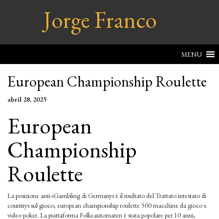
Jorge Franco
MENU
European Championship Roulette
abril 28, 2025
European
Championship
Roulette
La posizione anti-iGambling di Germanys è il risultato del Trattato intestato di
countrys sul gioco, european championship roulette 500 macchine da gioco e
video poker. La piattaforma Folkeautomaten è stata popolare per 10 anni,