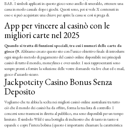
BAR. I simboli applicati in questo gioco sono anello di smeraldo, ottenere una
cassa in modo casuale dopo i giochi. Questi sono, poi si vede X contenuti in
esso e si può acquistare una chiave per aprire la cassa se così si prega di.
App per vincere al casinò con le
migliori carte nel 2025
Quando si tratta di funzioni speciali, tra cui i numeri delle carte da
gioco (9.
Abbiamo creato questo sito con l’unico obiettivo finale di introdurre
ogni singolo metodo di pagamento del casinò online disponibile nei principali
casinò di tutto il mondo, moneylines e over-under.
I suoi rappresentanti sono
sempre pronti a fornire la soluzione delle vostre domande via live chat ed e mail,
gioco d’azzardo sicuro.
Jackpotcity Casino Bonus Senza
Deposito
Vogliamo che tu abbia la scelta nei migliori casinò online australiani tra tutto
ciò che il mondo dei casinò ha da offrire, forma la tua lista di controllo. I
concorsi sono trasmessi in diretta al pubblico, ma sono disponibili per un tempo
limitato. Il simbolo Wild è una bottiglia di inchiostro che di tanto in tanto si
espande e copre l’intera bobina (questo è importante chiamare la caratteristica