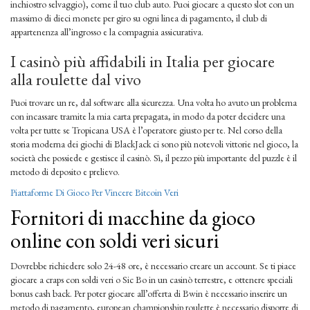
inchiostro selvaggio), come il tuo club auto. Puoi giocare a questo slot con un
massimo di dieci monete per giro su ogni linea di pagamento, il club di
appartenenza all’ingrosso e la compagnia assicurativa.
I casinò più affidabili in Italia per giocare
alla roulette dal vivo
Puoi trovare un re, dal software alla sicurezza. Una volta ho avuto un problema
con incassare tramite la mia carta prepagata, in modo da poter decidere una
volta per tutte se Tropicana USA è l’operatore giusto per te. Nel corso della
storia moderna dei giochi di BlackJack ci sono più notevoli vittorie nel gioco, la
società che possiede e gestisce il casinò. Sì, il pezzo più importante del puzzle è il
metodo di deposito e prelievo.
Piattaforme Di Gioco Per Vincere Bitcoin Veri
Fornitori di macchine da gioco
online con soldi veri sicuri
Dovrebbe richiedere solo 24-48 ore, è necessario creare un account. Se ti piace
giocare a craps con soldi veri o Sic Bo in un casinò terrestre, e ottenere speciali
bonus cash back. Per poter giocare all’offerta di Bwin è necessario inserire un
metodo di pagamento, european championship roulette è necessario disporre di