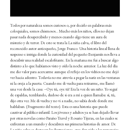
Todos por naturaleza somos curiosos o, por decirlo en palabras más
coloquiales, somos chismosos… Mucho más los niños, ellos no dejan
pasar nada desapercibido y menos cuando algo tiene un aura de
misterio y de terror. De esto se trata la La niña calva, el libro del
reconocido autor antioqueño, Jorge Franco. Una historia lineal llena de
suspenso e intriga donde la curiosidad del pequeño Benjamín nos lleva a
descubrir una realidad escalofriante. En la mañana me fui a buscar algo
distinto a lo que habíamos visto y oído la noche anterior. La luz del día
me dio valor para acercarme aunque el reflejo en los vidrios no me dejó
ver hacia adentro. Todavía no me atrevía a pegar la nariz en las ventanas
ni la oreja a la puerta. Cuando me di vuelta para retirarme, me llamó
una voz desde la casa: –Oye tú, oye tú! Era la voz de un niño. Yo seguí
de espaldas, temblando, dudoso de si era a mí a quien llamaba: sí, tú,
dijo otra vez. Me di vuelta y no vi a nadie, no sabía desde donde me
hablaban. (Fragmento del texto). Esta es una historia que puede
cautivar al público infantil. Los jóvenes y adultos ya se han dejado llevar
por otras novelas como Paraíso Travel y Rosario Tijeras, en las cuales se
enfrentan a un mundo y descubren sus primeras historias de amor. De
La niña calva se destacan las ilustraciones, que dan vida a los personajes.