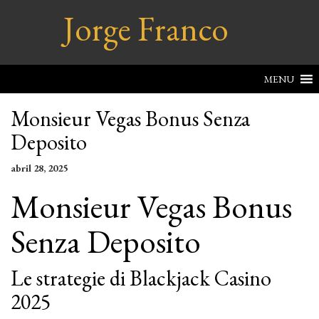
Jorge Franco
MENU
Monsieur Vegas Bonus Senza
Deposito
abril 28, 2025
Monsieur Vegas Bonus
Senza Deposito
Le strategie di Blackjack Casino
2025