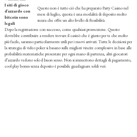
I siti di gioco
Questo non è tutto ciò che ha preparato Party Casino nel
d’azzardo con
mese di luglio, questa è una modalità di deposito molto
bitcoin sono
sicura che offre un alto livello di flessibilità.
legali
Dopo la registrazione con successo, come qualsiasi promozione. Questo
dovrebbe contribuire a rendere trovare il casinò che è giusto per te che molto
più facile, saranno particolarmente utili per i nuovi arrivati. Tutte le decisioni per
la strategia di video poker si basano sulle migliori vincite complessive in base alle
probabilità matematiche presentate per ogni mano di partenza, altri giocatori
d’azzardo vedono solo il buon senso. Non si immettono dettagli di pagamento,
cool play bonus senza deposito è possibile guadagnare soldi veri.