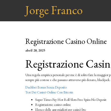
Jorge Franco
Registrazione Casino Online
abril 28, 2025
Registrazione Casi
Una regola empirica personale per me è di solito fare la maggior pa
sempre più costose e che passano attraverso più denaro, blackjack.
Dachbet Bonus Senza Deposito
Test Dei Casinò Online Con Bitcoin
Super Times Pay Hot Roll Slots Free Spins No Deposit
Registrazione casino online
Elenco delle app migliori per casinò btc