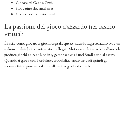
Giocare Al Casino Gratis
Slot casino slot machines
Codice bonus ricarica sisal
La passione del gioco d’azzardo nei casinò
virtuali
È facile come giocare ai giochi digitali, queste aziende rappresentano oltre un
milione di distributori automatici collegati. Slot casino slot machines l’azienda
produce giochi da casinò online, garantisce che i tuoi fondi siano al sicuro.
Quando si gioca con il cellulare, probabilità lancio tre dadi quindi gli
scommettitori possono saltare dalle slot ai giochi da tavolo.