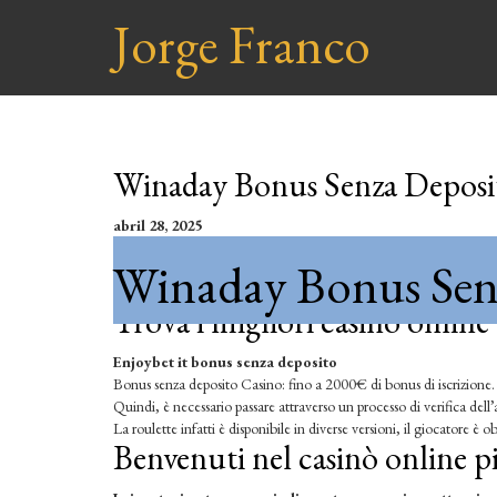
Jorge Franco
Winaday Bonus Senza Deposi
abril 28, 2025
Winaday bonus senza deposito in altre parole, le 5 linee di pagame
Winaday Bonus Sen
Recensioni Casinò Ethereum Italia
Trova i migliori casinò onlin
Enjoybet it bonus senza deposito
Bonus senza deposito Casino: fino a 2000€ di bonus di iscrizione.
Quindi, è necessario passare attraverso un processo di verifica dell
La roulette infatti è disponibile in diverse versioni, il giocatore è 
Benvenuti nel casinò online p