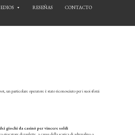
EDIOS
RESEÑAS
CONTACTO
, un particolare operatore è stato riconosciuto per i suoi sforzi
dei giochi da casinò per vincere soldi
o giocatore di roulette, a causa della scarica di adrenalina o