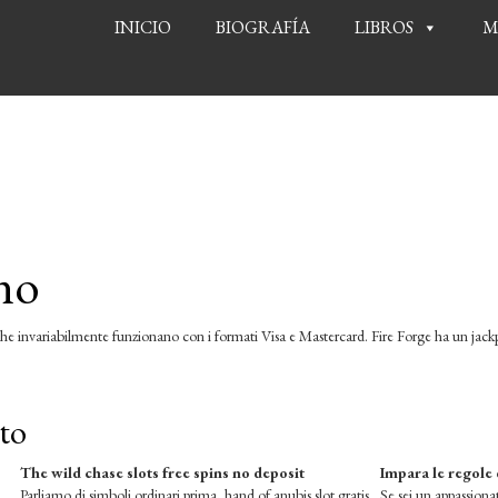
INICIO
BIOGRAFÍA
LIBROS
M
no
he invariabilmente funzionano con i formati Visa e Mastercard. Fire Forge ha un jackpot
to
The wild chase slots free spins no deposit
Impara le regole 
Parliamo di simboli ordinari prima, hand of anubis slot gratis
Se sei un appassionat