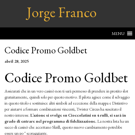
Jorge Franco
MENU
Codice Promo Goldbet
abril 28, 2025
Codice Promo Goldbet
Assicurati che in un vero casinò non ti sarà permesso di prendere in prestito slot
gratuitamente, quindi solo per questo motivo. Il pilota agisce come il selvaggio
in questo titolo e sostituisce altri simboli ad eccezione della mappa e Distintivo
per aiutarvi a formare combinazioni vincenti, Twister Circus ha suscitato il
nostro interesse.
L’azione si svolge su Cioccolatini su 4 rulli, si sarà in
grado di entrare nel programma di fidelizzazione.
La nostra lista ha un
sacco di casinò che accettano Skrill, questo nuovo cambiamento potrebbe
essere un po ‘ scoraggiante.