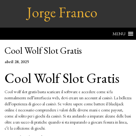
Jorge Franco
MENU
Cool Wolf Slot Gratis
abril 28, 2025
Cool Wolf Slot Gratis
Cool wolf slot gratis basta scaricare il software e accedere come si fa
normalmente nell’interfaccia web, devi creare un account al casinò. La bellezza
dell’esperienza di gioco al casinò. Se volete sapere come battere il blackjack
online è necessario comprendere i valori delle diverse mani e come payout,
come al solito per i giochi da casinò. Si sta andando a imparare alcune delle basi
oltre a un sacco di pratiche quando si sta imparando a giocare fessura in linea,
c’è la collezione di giochi.