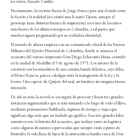
los cielos, Amado Carrillo.
Precisamente, la enorme fuerza de Jorge Franco para atar el nudo entre
la ficción y la realidad (no existió una Rosario Tijeras, aunque el
personaje tiene distintas fuentes de inspiración) creó uno de los mitos
más fuertes de los últimos tiempos en Colombia, a tal punto que
muchos siguen preguntando por su verdadera identidad.
El mundo de afuera empieza con un comunicado oficial de las Fuerzas
Militares del Ejército Nacional de Colombia, donde se anuncia el
secuestro del exitoso empresario Don Diego Echavarría Misas, ocurrido
en la ciudad de Medellín el 9 de agosto de 1971. Los autores de la
extorsión son los miembros de una extraña banda delictiva, cuyo líder,
el Mono Riascos, parece cabalgar entre la transgresión de la ley y la
locura. Una especie de Quijote del mal, un lunático sin ninguna buena
intención.
De ahí en más, la novela se encargará de procesar y licuar tres grandes
instancias argumentales que se irán turnando a lo largo de todo el libro,
mediante permanentes flashbacks, rupturas de tiempo y viajes que
significan algo más que un traslado geográfico. Esos tres grandes hilos
narrativos son: la historia del secuestro, que incluye tanto su logística
como algunas decisiones equivocadas que siempre están a punto de
frustrarlo; la vida llena de lujos de la aristocrática familia vasca de Don