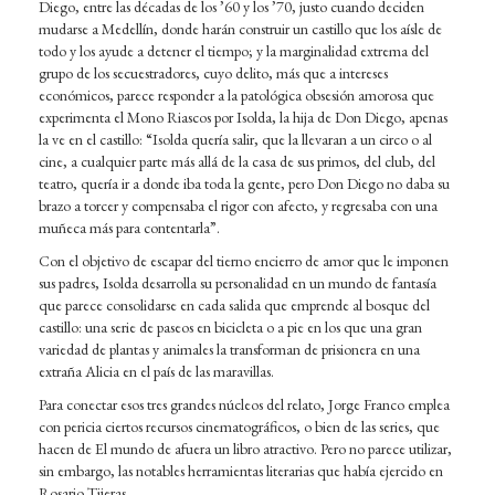
Diego, entre las décadas de los ’60 y los ’70, justo cuando deciden
mudarse a Medellín, donde harán construir un castillo que los aísle de
todo y los ayude a detener el tiempo; y la marginalidad extrema del
grupo de los secuestradores, cuyo delito, más que a intereses
económicos, parece responder a la patológica obsesión amorosa que
experimenta el Mono Riascos por Isolda, la hija de Don Diego, apenas
la ve en el castillo: “Isolda quería salir, que la llevaran a un circo o al
cine, a cualquier parte más allá de la casa de sus primos, del club, del
teatro, quería ir a donde iba toda la gente, pero Don Diego no daba su
brazo a torcer y compensaba el rigor con afecto, y regresaba con una
muñeca más para contentarla”.
Con el objetivo de escapar del tierno encierro de amor que le imponen
sus padres, Isolda desarrolla su personalidad en un mundo de fantasía
que parece consolidarse en cada salida que emprende al bosque del
castillo: una serie de paseos en bicicleta o a pie en los que una gran
variedad de plantas y animales la transforman de prisionera en una
extraña Alicia en el país de las maravillas.
Para conectar esos tres grandes núcleos del relato, Jorge Franco emplea
con pericia ciertos recursos cinematográficos, o bien de las series, que
hacen de El mundo de afuera un libro atractivo. Pero no parece utilizar,
sin embargo, las notables herramientas literarias que había ejercido en
Rosario Tijeras.