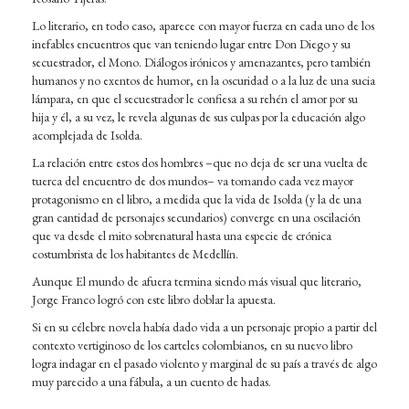
Lo literario, en todo caso, aparece con mayor fuerza en cada uno de los
inefables encuentros que van teniendo lugar entre Don Diego y su
secuestrador, el Mono. Diálogos irónicos y amenazantes, pero también
humanos y no exentos de humor, en la oscuridad o a la luz de una sucia
lámpara, en que el secuestrador le confiesa a su rehén el amor por su
hija y él, a su vez, le revela algunas de sus culpas por la educación algo
acomplejada de Isolda.
La relación entre estos dos hombres –que no deja de ser una vuelta de
tuerca del encuentro de dos mundos– va tomando cada vez mayor
protagonismo en el libro, a medida que la vida de Isolda (y la de una
gran cantidad de personajes secundarios) converge en una oscilación
que va desde el mito sobrenatural hasta una especie de crónica
costumbrista de los habitantes de Medellín.
Aunque El mundo de afuera termina siendo más visual que literario,
Jorge Franco logró con este libro doblar la apuesta.
Si en su célebre novela había dado vida a un personaje propio a partir del
contexto vertiginoso de los carteles colombianos, en su nuevo libro
logra indagar en el pasado violento y marginal de su país a través de algo
muy parecido a una fábula, a un cuento de hadas.