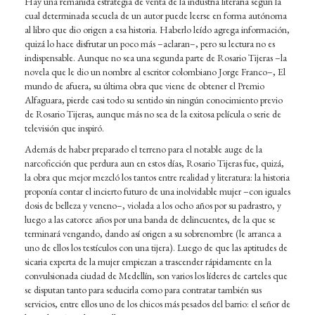
Hay una remanida estrategia de venta de la industria literaria según la
cual determinada secuela de un autor puede leerse en forma autónoma
al libro que dio origen a esa historia. Haberlo leído agrega información,
quizá lo hace disfrutar un poco más –aclaran–, pero su lectura no es
indispensable. Aunque no sea una segunda parte de Rosario Tijeras –la
novela que le dio un nombre al escritor colombiano Jorge Franco–, El
mundo de afuera, su última obra que viene de obtener el Premio
Alfaguara, pierde casi todo su sentido sin ningún conocimiento previo
de Rosario Tijeras, aunque más no sea de la exitosa película o serie de
televisión que inspiró.
Además de haber preparado el terreno para el notable auge de la
narcoficción que perdura aun en estos días, Rosario Tijeras fue, quizá,
la obra que mejor mezcló los tantos entre realidad y literatura: la historia
proponía contar el incierto futuro de una inolvidable mujer –con iguales
dosis de belleza y veneno–, violada a los ocho años por su padrastro, y
luego a las catorce años por una banda de delincuentes, de la que se
terminará vengando, dando así origen a su sobrenombre (le arranca a
uno de ellos los testículos con una tijera). Luego de que las aptitudes de
sicaria experta de la mujer empiezan a trascender rápidamente en la
convulsionada ciudad de Medellín, son varios los líderes de carteles que
se disputan tanto para seducirla como para contratar también sus
servicios, entre ellos uno de los chicos más pesados del barrio: el señor de