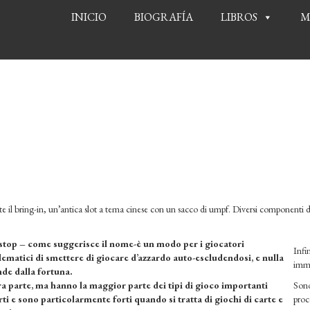
INICIO
BIOGRAFÍA
LIBROS
M
nte il bring-in, un’antica slot a tema cinese con un sacco di umpf. Diversi componenti 
top – come suggerisce il nome-è un modo per i giocatori
Infi
ematici di smettere di giocare d’azzardo auto-escludendosi, e nulla
imme
de dalla fortuna.
ra parte, ma hanno la maggior parte dei tipi di gioco importanti
Sono
ti e sono particolarmente forti quando si tratta di giochi di carte e
proc