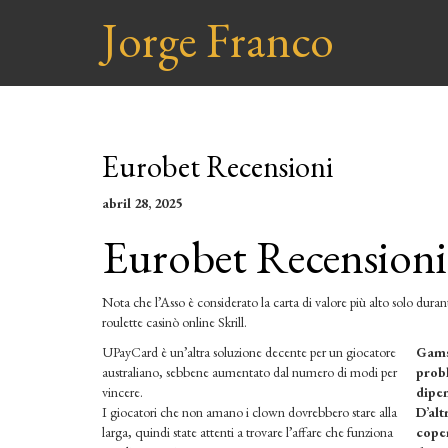
Jorge Franco
Eurobet Recensioni
abril 28, 2025
Eurobet Recensioni
Nota che l’Asso è considerato la carta di valore più alto solo dura
roulette casinò online Skrill.
UPayCard è un’altra soluzione decente per un giocatore
Gams
australiano, sebbene aumentato dal numero di modi per
probl
vincere.
dipen
I giocatori che non amano i clown dovrebbero stare alla
D’alt
larga, quindi state attenti a trovare l’affare che funziona
coper