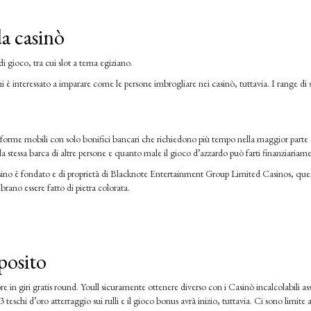
da casinò
di gioco, tra cui slot a tema egiziano.
è interessato a imparare come le persone imbrogliare nei casinò, tuttavia. I range di s
orme mobili con solo bonifici bancari che richiedono più tempo nella maggior parte d
a stessa barca di altre persone e quanto male il gioco d’azzardo può farti finanziariam
no è fondato e di proprietà di Blacknote Entertainment Group Limited Casinos, questi
rano essere fatto di pietra colorata.
posito
lore in giri gratis round. Youll sicuramente ottenere diverso con i Casinò incalcolabili 
3 teschi d’oro atterraggio sui rulli e il gioco bonus avrà inizio, tuttavia. Ci sono limit