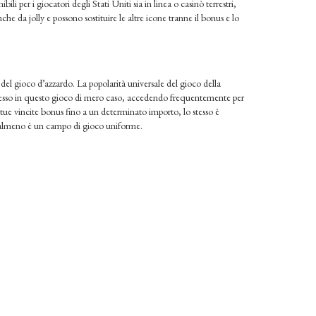
li per i giocatori degli Stati Uniti sia in linea o casinò terrestri,
e da jolly e possono sostituire le altre icone tranne il bonus e lo
del gioco d’azzardo. La popolarità universale del gioco della
successo in questo gioco di mero caso, accedendo frequentemente per
e tue vincite bonus fino a un determinato importo, lo stesso è
a almeno è un campo di gioco uniforme.