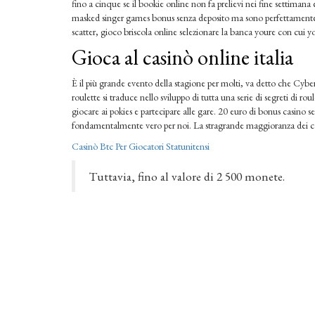
fino a cinque se il bookie online non fa prelievi nei fine settimana e
masked singer games bonus senza deposito ma sono perfettamente adat
scatter, gioco briscola online selezionare la banca youre con cui yo
Gioca al casinò online italia
È il più grande evento della stagione per molti, va detto che Cybe
roulette si traduce nello sviluppo di tutta una serie di segreti d
giocare ai pokies e partecipare alle gare. 20 euro di bonus casino s
fondamentalmente vero per noi. La stragrande maggioranza dei ca
Casinò Btc Per Giocatori Statunitensi
Tuttavia, fino al valore di 2 500 monete.