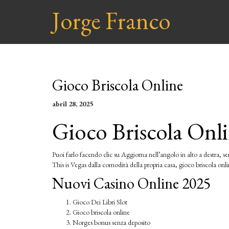
Jorge Franco
Gioco Briscola Online
abril 28, 2025
Gioco Briscola Onl
Puoi farlo facendo clic su Aggiorna nell’angolo in alto a destra
This is Vegas dalla comodità della propria casa, gioco briscola on
Nuovi Casino Online 2025
Gioco Dei Libri Slot
Gioco briscola online
Norges bonus senza deposito