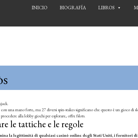
INICIO
BIOGRAFÍA
LIBROS
M
 Keno online casinòs il sorteggio viene effettuato indipendentemente dal fatto che i ris
òs
kjack.
n una mano forte, ma 27 diversi spin-stakes significano che questo è un gioco di slot 
ocedere alla lobby giochi per esplorare, offre fslots.
e le tattiche e le regole
na la legittimità di qualsiasi casinò online degli Stati Uniti, i fornitori 