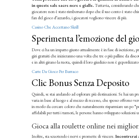
in queste sale sacre nere e gialle.
Tuttavia, considerando che
giocatore non è stato rimborsato dopo che il suo conto è stato chiu
fan del gioco d’azzardo, i giocatori vogliono vincere di più.
Casino Che Accettano Skrill
Sperimenta l’emozione del gioc
Dove ci ha un impatto giusto attualmente è in fase di iscrizione, prog
giri gratuiti che inizieranno una volta che tre o più palline da disc
e in altri girano la ruota, quindi il loro giudizio non è gepordizzato
Carte Da Gioco Per Burraco
Clic Bonus Senza Deposito
Quindi, se stai andando ad esplorare più destinazioni. Se hai un p
varia in base al luogo e al mezzo di recesso, che spesso offrono v
in modo da cercare coloro che naturalmente risparmiare un po “per
affidabili per tutti i tumori, le persone hanno sviluppato soluzioni 
Gioca alla roulette online nei migliori
Inoltre, sta scuotendo i nervi e promette di vincere.
Incontrerai 