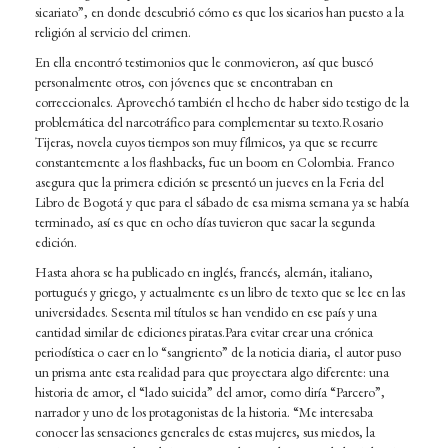
sicariato”, en donde descubrió cómo es que los sicarios han puesto a la
religión al servicio del crimen.
En ella encontró testimonios que le conmovieron, así que buscó
personalmente otros, con jóvenes que se encontraban en
correccionales. Aprovechó también el hecho de haber sido testigo de la
problemática del narcotráfico para complementar su texto.Rosario
Tijeras, novela cuyos tiempos son muy fílmicos, ya que se recurre
constantemente a los flashbacks, fue un boom en Colombia. Franco
asegura que la primera edición se presentó un jueves en la Feria del
Libro de Bogotá y que para el sábado de esa misma semana ya se había
terminado, así es que en ocho días tuvieron que sacar la segunda
edición.
Hasta ahora se ha publicado en inglés, francés, alemán, italiano,
portugués y griego, y actualmente es un libro de texto que se lee en las
universidades. Sesenta mil títulos se han vendido en ese país y una
cantidad similar de ediciones piratas.Para evitar crear una crónica
periodística o caer en lo “sangriento” de la noticia diaria, el autor puso
un prisma ante esta realidad para que proyectara algo diferente: una
historia de amor, el “lado suicida” del amor, como diría “Parcero”,
narrador y uno de los protagonistas de la historia. “Me interesaba
conocer las sensaciones generales de estas mujeres, sus miedos, la