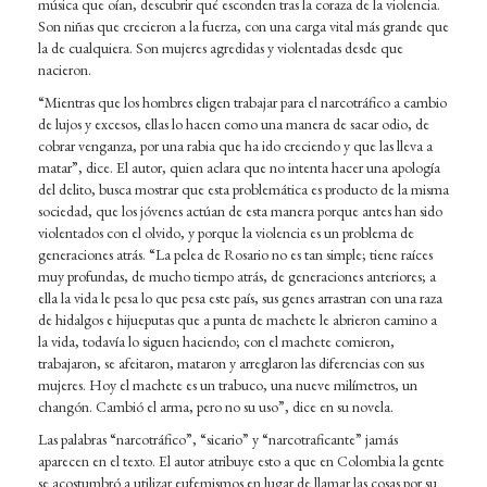
música que oían, descubrir qué esconden tras la coraza de la violencia.
Son niñas que crecieron a la fuerza, con una carga vital más grande que
la de cualquiera. Son mujeres agredidas y violentadas desde que
nacieron.
“Mientras que los hombres eligen trabajar para el narcotráfico a cambio
de lujos y excesos, ellas lo hacen como una manera de sacar odio, de
cobrar venganza, por una rabia que ha ido creciendo y que las lleva a
matar”, dice. El autor, quien aclara que no intenta hacer una apología
del delito, busca mostrar que esta problemática es producto de la misma
sociedad, que los jóvenes actúan de esta manera porque antes han sido
violentados con el olvido, y porque la violencia es un problema de
generaciones atrás. “La pelea de Rosario no es tan simple; tiene raíces
muy profundas, de mucho tiempo atrás, de generaciones anteriores; a
ella la vida le pesa lo que pesa este país, sus genes arrastran con una raza
de hidalgos e hijueputas que a punta de machete le abrieron camino a
la vida, todavía lo siguen haciendo; con el machete comieron,
trabajaron, se afeitaron, mataron y arreglaron las diferencias con sus
mujeres. Hoy el machete es un trabuco, una nueve milímetros, un
changón. Cambió el arma, pero no su uso”, dice en su novela.
Las palabras “narcotráfico”, “sicario” y “narcotraficante” jamás
aparecen en el texto. El autor atribuye esto a que en Colombia la gente
se acostumbró a utilizar eufemismos en lugar de llamar las cosas por su