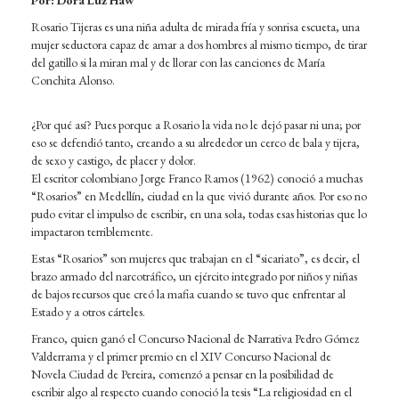
Rosario Tijeras es una niña adulta de mirada fría y sonrisa escueta, una
mujer seductora capaz de amar a dos hombres al mismo tiempo, de tirar
del gatillo si la miran mal y de llorar con las canciones de María
Conchita Alonso.
¿Por qué así? Pues porque a Rosario la vida no le dejó pasar ni una; por
eso se defendió tanto, creando a su alrededor un cerco de bala y tijera,
de sexo y castigo, de placer y dolor.
El escritor colombiano Jorge Franco Ramos (1962) conoció a muchas
“Rosarios” en Medellín, ciudad en la que vivió durante años. Por eso no
pudo evitar el impulso de escribir, en una sola, todas esas historias que lo
impactaron terriblemente.
Estas “Rosarios” son mujeres que trabajan en el “sicariato”, es decir, el
brazo armado del narcotráfico, un ejército integrado por niños y niñas
de bajos recursos que creó la mafia cuando se tuvo que enfrentar al
Estado y a otros cárteles.
Franco, quien ganó el Concurso Nacional de Narrativa Pedro Gómez
Valderrama y el primer premio en el XIV Concurso Nacional de
Novela Ciudad de Pereira, comenzó a pensar en la posibilidad de
escribir algo al respecto cuando conoció la tesis “La religiosidad en el