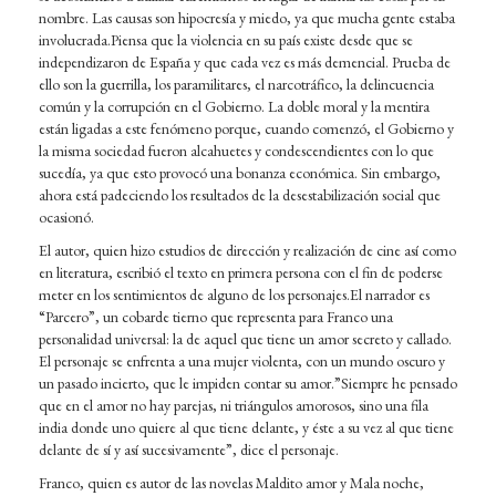
nombre. Las causas son hipocresía y miedo, ya que mucha gente estaba
involucrada.Piensa que la violencia en su país existe desde que se
independizaron de España y que cada vez es más demencial. Prueba de
ello son la guerrilla, los paramilitares, el narcotráfico, la delincuencia
común y la corrupción en el Gobierno. La doble moral y la mentira
están ligadas a este fenómeno porque, cuando comenzó, el Gobierno y
la misma sociedad fueron alcahuetes y condescendientes con lo que
sucedía, ya que esto provocó una bonanza económica. Sin embargo,
ahora está padeciendo los resultados de la desestabilización social que
ocasionó.
El autor, quien hizo estudios de dirección y realización de cine así como
en literatura, escribió el texto en primera persona con el fin de poderse
meter en los sentimientos de alguno de los personajes.El narrador es
“Parcero”, un cobarde tierno que representa para Franco una
personalidad universal: la de aquel que tiene un amor secreto y callado.
El personaje se enfrenta a una mujer violenta, con un mundo oscuro y
un pasado incierto, que le impiden contar su amor.”Siempre he pensado
que en el amor no hay parejas, ni triángulos amorosos, sino una fila
india donde uno quiere al que tiene delante, y éste a su vez al que tiene
delante de sí y así sucesivamente”, dice el personaje.
Franco, quien es autor de las novelas Maldito amor y Mala noche,