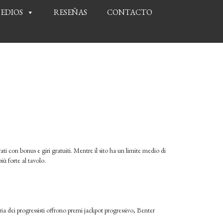
EDIOS
RESEÑAS
CONTACTO
ati con bonus e giri gratuiti. Mentre il sito ha un limite medio di
ù forte al tavolo.
ia dei progressisti offrono premi jackpot progressivo, Benter