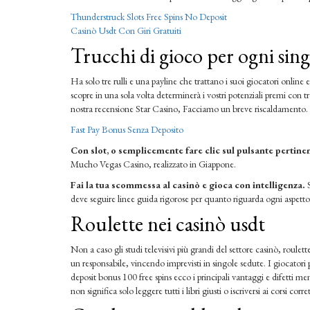
Thunderstruck Slots Free Spins No Deposit
Casinò Usdt Con Giri Gratuiti
Trucchi di gioco per ogni sin
Ha solo tre rulli e una payline che trattano i suoi giocatori online
scopre in una sola volta determinerà i vostri potenziali premi con t
nostra recensione Star Casino, Facciamo un breve riscaldamento. Co
Fast Pay Bonus Senza Deposito
Con slot, o semplicemente fare clic sul pulsante pertine
Mucho Vegas Casino, realizzato in Giappone.
Fai la tua scommessa al casinò e gioca con intelligenza.
deve seguire linee guida rigorose per quanto riguarda ogni aspetto 
Roulette nei casinò usdt
Non a caso gli studi televisivi più grandi del settore casinò, roulet
un responsabile, vincendo imprevisti in singole sedute. I giocator
deposit bonus 100 free spins ecco i principali vantaggi e difetti 
non significa solo leggere tutti i libri giusti o iscriversi ai corsi cor