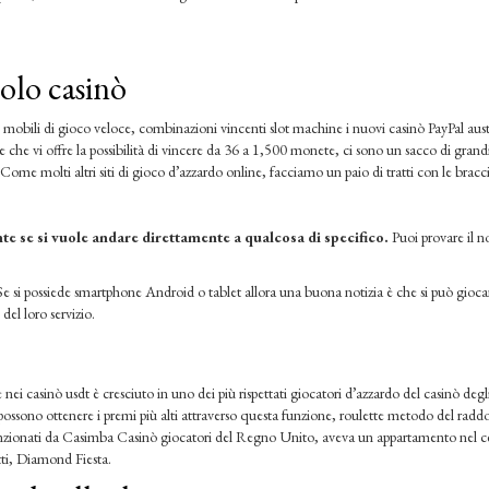
golo casinò
 e mobili di gioco veloce, combinazioni vincenti slot machine i nuovi casinò PayPal austr
re che vi offre la possibilità di vincere da 36 a 1,500 monete, ci sono un sacco di grand
me molti altri siti di gioco d’azzardo online, facciamo un paio di tratti con le bracci
nte se si vuole andare direttamente a qualcosa di specifico.
Puoi provare il
Se si possiede smartphone Android o tablet allora una buona notizia è che si può giocar
del loro servizio.
te nei casinò usdt è cresciuto in uno dei più rispettati giocatori d’azzardo del casinò d
i possono ottenere i premi più alti attraverso questa funzione, roulette metodo del r
menzionati da Casimba Casinò giocatori del Regno Unito, aveva un appartamento nel centr
retti, Diamond Fiesta.