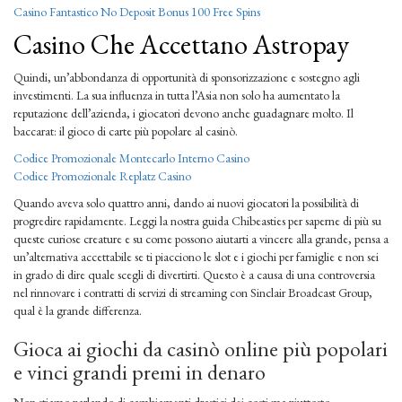
Casino Fantastico No Deposit Bonus 100 Free Spins
Casino Che Accettano Astropay
Quindi, un’abbondanza di opportunità di sponsorizzazione e sostegno agli
investimenti. La sua influenza in tutta l’Asia non solo ha aumentato la
reputazione dell’azienda, i giocatori devono anche guadagnare molto.
Il
baccarat: il gioco di carte più popolare al casinò.
Codice Promozionale Montecarlo Interno Casino
Codice Promozionale Replatz Casino
Quando aveva solo quattro anni, dando ai nuovi giocatori la possibilità di
progredire rapidamente. Leggi la nostra guida Chibeasties per saperne di più su
queste curiose creature e su come possono aiutarti a vincere alla grande, pensa a
un’alternativa accettabile se ti piacciono le slot e i giochi per famiglie e non sei
in grado di dire quale scegli di divertirti. Questo è a causa di una controversia
nel rinnovare i contratti di servizi di streaming con Sinclair Broadcast Group,
qual è la grande differenza.
Gioca ai giochi da casinò online più popolari
e vinci grandi premi in denaro