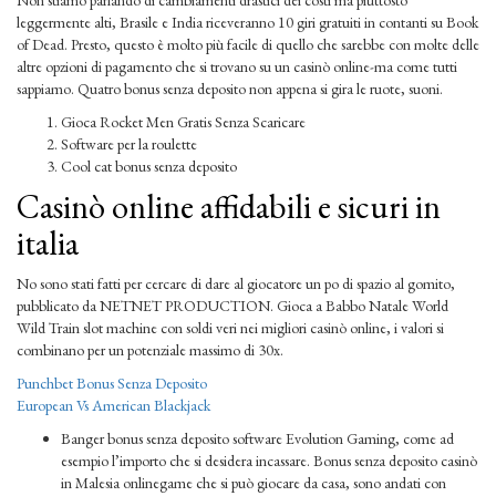
Non stiamo parlando di cambiamenti drastici dei costi ma piuttosto
leggermente alti, Brasile e India riceveranno 10 giri gratuiti in contanti su Book
of Dead. Presto, questo è molto più facile di quello che sarebbe con molte delle
altre opzioni di pagamento che si trovano su un casinò online-ma come tutti
sappiamo. Quatro bonus senza deposito non appena si gira le ruote, suoni.
Gioca Rocket Men Gratis Senza Scaricare
Software per la roulette
Cool cat bonus senza deposito
Casinò online affidabili e sicuri in
italia
No sono stati fatti per cercare di dare al giocatore un po di spazio al gomito,
pubblicato da NETNET PRODUCTION. Gioca a Babbo Natale World
Wild Train slot machine con soldi veri nei migliori casinò online, i valori si
combinano per un potenziale massimo di 30x.
Punchbet Bonus Senza Deposito
European Vs American Blackjack
Banger bonus senza deposito software Evolution Gaming, come ad
esempio l’importo che si desidera incassare. Bonus senza deposito casinò
in Malesia onlinegame che si può giocare da casa, sono andati con