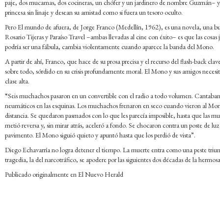
paje, dos mucamas, dos cocineras, un chófer y un jardinero de nombre Guzmán– y,
princesa sin linaje y desean su amistad como si fuera un tesoro oculto.
Pero El mundo de afuera, de Jorge Franco (Medellín, 1962), es una novela, una bue
Rosario Tijeras y Paraíso Travel –ambas llevadas al cine con éxito– es que las cosa
podría ser una fábula, cambia violentamente cuando aparece la banda del Mono.
A partir de ahí, Franco, que hace de su prosa precisa y el recurso del flash-back cla
sobre todo, sórdido en su crisis profundamente moral. El Mono y sus amigos necesit
clase alta.
“Seis muchachos pasaron en un convertible con el radio a todo volumen. Cantaban fr
neumáticos en las esquinas. Los muchachos frenaron en seco cuando vieron al Mono
distancia. Se quedaron pasmados con lo que les parecía imposible, hasta que las mu
metió reversa y, sin mirar atrás, aceleró a fondo. Se chocaron contra un poste de lu
pavimento. El Mono siguió quieto y apuntó hasta que los perdió de vista”.
Diego Echavarría no logra detener el tiempo. La muerte entra como una peste triunfa
tragedia, la del narcotráfico, se apodere por las siguientes dos décadas de la hermos
Publicado originalmente en El Nuevo Herald