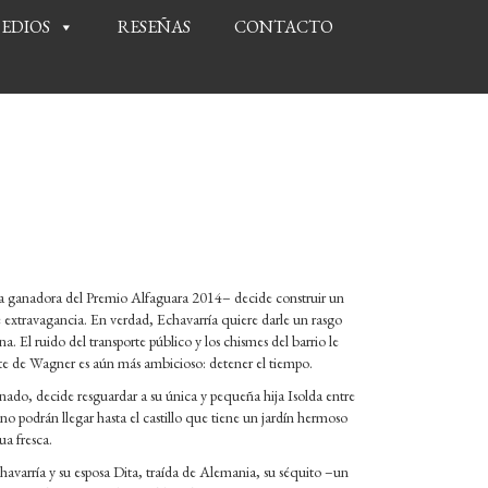
EDIOS
RESEÑAS
CONTACTO
a ganadora del Premio Alfaguara 2014– decide construir un
 extravagancia. En verdad, Echavarría quiere darle un rasgo
a. El ruido del transporte público y los chismes del barrio le
te de Wagner es aún más ambicioso: detener el tiempo.
inado, decide resguardar a su única y pequeña hija Isolda entre
 podrán llegar hasta el castillo que tiene un jardín hermoso
ua fresca.
havarría y su esposa Dita, traída de Alemania, su séquito –un