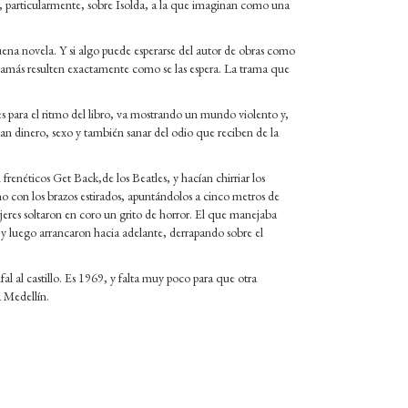
 particularmente, sobre Isolda, a la que imaginan como una
na novela. Y si algo puede esperarse del autor de obras como
s jamás resulten exactamente como se las espera. La trama que
ves para el ritmo del libro, va mostrando un mundo violento y,
an dinero, sexo y también sanar del odio que reciben de la
enéticos Get Back,de los Beatles, y hacían chirriar los
 con los brazos estirados, apuntándolos a cinco metros de
jeres soltaron en coro un grito de horror. El que manejaba
z y luego arrancaron hacia adelante, derrapando sobre el
l al castillo. Es 1969, y falta muy poco para que otra
a Medellín.