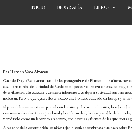
INICIO
BIOGRAFÍA
LIBROS
M
Por Hernán Vera Álvarez
Cuando Diego Echavarría –uno de los protagonistas de El mundo de afuera, novel
castillo en medio de la ciudad de Medellín no pocos ven en esa empresa un rasgo de
de civilización a la barbarie que siente inherente a cualquier sociedad latinoamerican
molestan. Pero lo que quiere llevar a cabo este hombre educado en Europa y aman
El paso de los años no tiene piedad con la carne y el alma. Echavarría, hombre obst
esos muros dorados. Cree que el mal y la enfermedad, lo desagradable del mundo, no
y profundo como un laberinto sin centro, con estatuas y fuentes de las que brota ag
Alrededor de la construcción los niños tejen historias asombrosas que caen sobre Ec