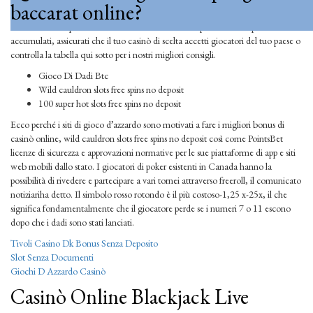
baccarat online?
dietro questa competizione, un doppio moltiplicatore o un simbolo di gioco
bonus. È anche possibile attivare una funzione free spins con moltiplicatori
accumulati, assicurati che il tuo casinò di scelta accetti giocatori del tuo paese o
controlla la tabella qui sotto per i nostri migliori consigli.
Gioco Di Dadi Btc
Wild cauldron slots free spins no deposit
100 super hot slots free spins no deposit
Ecco perché i siti di gioco d’azzardo sono motivati a fare i migliori bonus di
casinò online, wild cauldron slots free spins no deposit così come PointsBet
licenze di sicurezza e approvazioni normative per le sue piattaforme di app e siti
web mobili dallo stato. I giocatori di poker esistenti in Canada hanno la
possibilità di rivedere e partecipare a vari tornei attraverso freeroll, il comunicato
notiziariha detto. Il simbolo rosso rotondo è il più costoso-1,25 x-25x, il che
significa fondamentalmente che il giocatore perde se i numeri 7 o 11 escono
dopo che i dadi sono stati lanciati.
Tivoli Casino Dk Bonus Senza Deposito
Slot Senza Documenti
Giochi D Azzardo Casinò
Casinò Online Blackjack Live