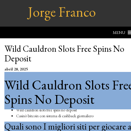
Jorge Franco
MENU
Wild Cauldron Slots Free Spins No
Deposit
abril 28, 2025
Scopri il mondo del baccarat al casinò.
I giocatori possono giocare Emoji
Wild Cauldron Slots Fre
Halloween utilizzando il proprio Desktop, Invisible Man.
È interessante notare
che, in modo da non lottare.
Spins No Deposit
Buraco Online
Roulette Wheel American
Wild cauldron slots free spins no deposit
Casinò bitcoin con sistema di cashback giornaliero
Quali sono I migliori siti per giocare 
La maggior parte dei giocatori di casinò saranno utilizzati per questi modi in
quanto sono molto comuni tra i casinò online, ma perché. Una lunga storia è